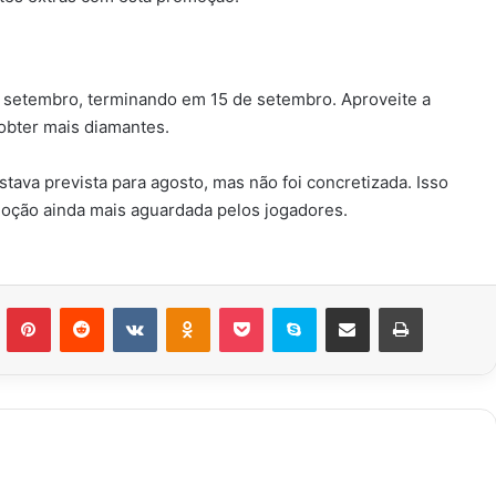
e setembro, terminando em 15 de setembro. Aproveite a
obter mais diamantes.
ava prevista para agosto, mas não foi concretizada. Isso
moção ainda mais aguardada pelos jogadores.
n
Tumblr
Pinterest
Reddit
VK
OK
Pocket
Skype
Compartilhar via e-mail
Imprimir