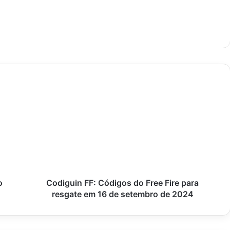
Codiguin
FF:
Códigos
do
Free
Fire
para
resgate
em
16
o
Codiguin FF: Códigos do Free Fire para
de
resgate em 16 de setembro de 2024
setembro
de
2024