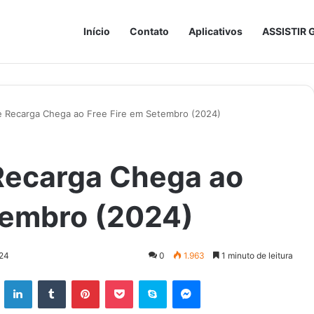
Início
Contato
Aplicativos
ASSISTIR 
 Recarga Chega ao Free Fire em Setembro (2024)
Recarga Chega ao
tembro (2024)
024
0
1.963
1 minuto de leitura
ok
X
Linkedin
Tumblr
Pinterest
Pocket
Skype
Messenger