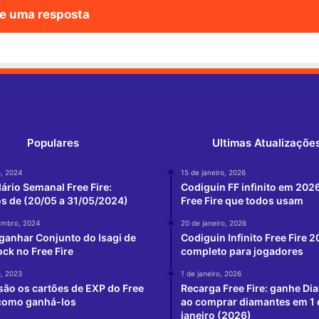
e uma resposta
Populares
Ultimas Atualizaçõe
o, 2024
15 de janeiro, 2026
ário Semanal Free Fire:
Codiguin FF infinito em 202
s de (20/05 a 31/05/2024)
Free Fire que todos usam
embro, 2024
20 de janeiro, 2026
anhar Conjunto do Isagi de
Codiguin Infinito Free Fire 
ock no Free Fire
completo para jogadores
o, 2023
1 de janeiro, 2026
são os cartões de EXP do Free
Recarga Free Fire: ganhe Di
 como ganhá-los
ao comprar diamantes em 1 
janeiro (2026)