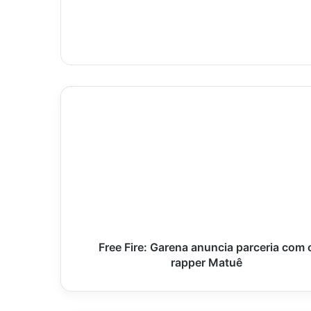
Free
Fire:
Garena
anuncia
parceria
com
o
rapper
Matuê
Free Fire: Garena anuncia parceria com 
rapper Matuê