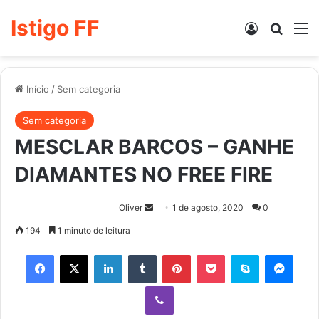
Istigo FF
Entrar
Procur
M
Início
/
Sem categoria
Sem categoria
MESCLAR BARCOS – GANHE
DIAMANTES NO FREE FIRE
Mande
Oliver
1 de agosto, 2020
0
um
194
1 minuto de leitura
e-
Facebook
X
Linkedin
Tumblr
Pinterest
Pocket
Skype
Mess
mail
Viber