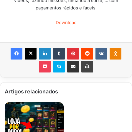
vídeos, fazendo missões, testando a sorte, … com
pagamentos rápidos e faceis.
Download
Facebook
X
Linkedin
Tumblr
Pinterest
Reddit
VK
OK
Pocket
Skype
Compartilhar via e-mail
Imprimir
Artigos relacionados