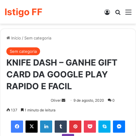
Istigo FF
Entrar
Procur
M
Início
/
Sem categoria
Sem categoria
KNIFE DASH – GANHE GIFT
CARD DA GOOGLE PLAY
RAPIDO E FACIL
Mande
Oliver
9 de agosto, 2020
0
um
137
1 minuto de leitura
e-
Facebook
X
Linkedin
Tumblr
Pinterest
Pocket
Skype
Mess
mail
Viber