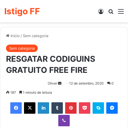
Istigo FF
Entrar
Procur
M
Início
/
Sem categoria
Sem categoria
RESGATAR CODIGUINS
GRATUITO FREE FIRE
Mande
Oliver
12 de setembro, 2020
0
um
187
1 minuto de leitura
e-
Facebook
X
Linkedin
Tumblr
Pinterest
Pocket
Skype
Mess
mail
Viber