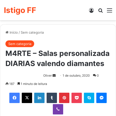
Istigo FF
Entrar
Procur
M
Início
/
Sem categoria
Sem categoria
M4RTE – Salas personalizada
DIARIAS valendo diamantes
Mande
Oliver
1 de outubro, 2020
0
um
187
1 minuto de leitura
e-
Facebook
X
Linkedin
Tumblr
Pinterest
Pocket
Skype
Mess
mail
Viber