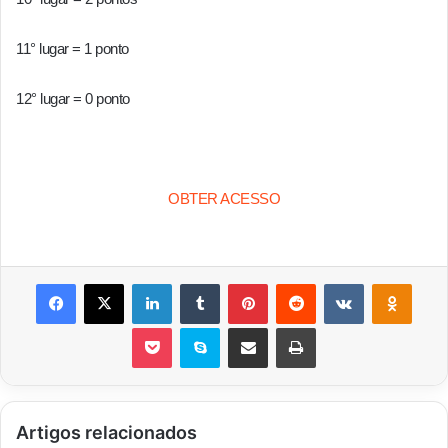
11° lugar = 1 ponto
12° lugar = 0 ponto
OBTER ACESSO
Facebook
X
Linkedin
Tumblr
Pinterest
Reddit
VK
OK
Pocket
Skype
Compartilhar via e-mail
Imprimir
Artigos relacionados