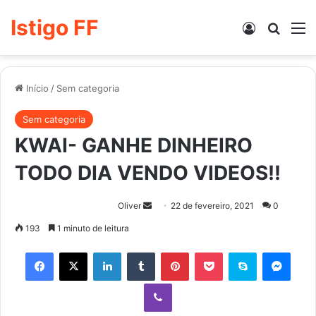
Istigo FF
Entrar
Procur
M
Início
/
Sem categoria
Sem categoria
KWAI- GANHE DINHEIRO
TODO DIA VENDO VIDEOS!!
Mande
Oliver
22 de fevereiro, 2021
0
um
193
1 minuto de leitura
e-
Facebook
X
Linkedin
Tumblr
Pinterest
Pocket
Skype
Mess
mail
Viber