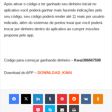
Após ativar o código e ter ganhado seu dinheiro inicial no
aplicativo você poderá ganhar mais fazendo indicações pelo
seu código, seu código poderá render até 11 reais por usuário
indicado, além do sistemas de pontos kwai que você poderá
trocar por dinheiro dentro do aplicativo ao cumprir missões
proposta pelo app.
Codigo para começar ganhando dinheiro –
Kwai386667598
Download do APP –
DOWNLOAD_KWAI
Facebook
X
Linkedin
Tumblr
Pinterest
Reddit
VK
OK
Pocket
Skype
Compartilhar via e-mail
Imprimir