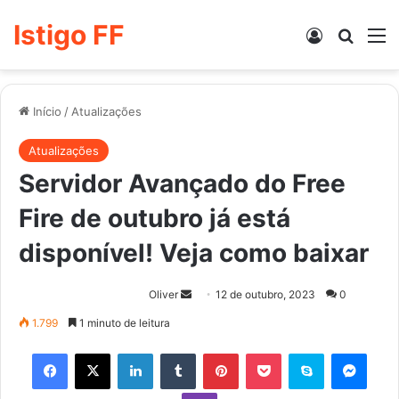
Istigo FF
Entrar
Procur
M
Início
/
Atualizações
Atualizações
Servidor Avançado do Free
Fire de outubro já está
disponível! Veja como baixar
Mande
Oliver
12 de outubro, 2023
0
um
1.799
1 minuto de leitura
e-
Facebook
X
Linkedin
Tumblr
Pinterest
Pocket
Skype
Mess
mail
Viber