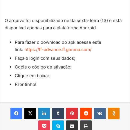
O arquivo foi disponibilizado nesta sexta-feira (13) e está
disponível apenas para a plataforma Android.
Para fazer o download do apk acesse este
link:
https://ff-advance.ff.garena.com/
Faça o login com seus dados;
Copie o código de ativação;
Clique em baixar;
Prontinho!
Facebook
X
Linkedin
Tumblr
Pinterest
Reddit
VK
OK
Pocket
Skype
Compartilhar via e-mail
Imprimir