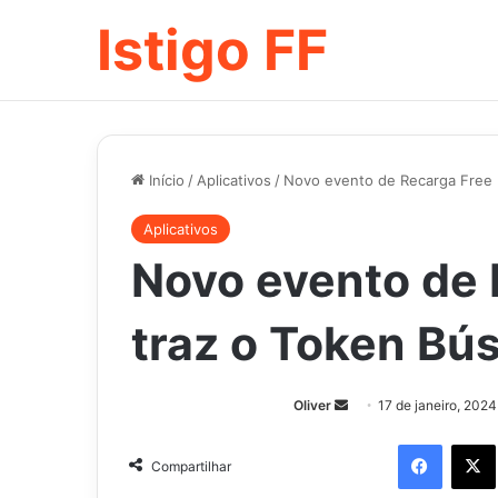
Istigo FF
Início
/
Aplicativos
/
Novo evento de Recarga Free F
Aplicativos
Novo evento de 
traz o Token Bú
Mande
Oliver
17 de janeiro, 2024
um
Facebo
e-
Compartilhar
mail