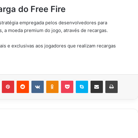
rga do Free Fire
estratégia empregada pelos desenvolvedores para
s, a moeda premium do jogo, através de recargas.
is e exclusivas aos jogadores que realizam recargas
n
Tumblr
Pinterest
Reddit
VK
OK
Pocket
Skype
Compartilhar via e-mail
Imprimir