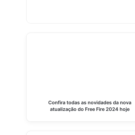
Confira
todas
as
novidades
da
nova
atualização
do
Free
Fire
Confira todas as novidades da nova
2024
atualização do Free Fire 2024 hoje
hoje