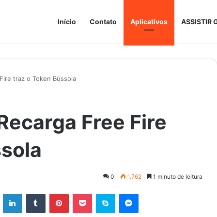
Início
Contato
Aplicativos
ASSISTIR 
ire traz o Token Bússola
Recarga Free Fire
ssola
0
1.762
1 minuto de leitura
ok
X
Linkedin
Tumblr
Pinterest
Pocket
Skype
Messenger