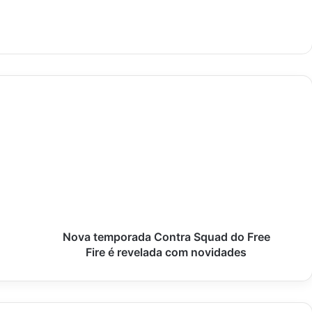
Nova
temporada
Contra
Squad
do
Free
Fire
é
revelada
com
Nova temporada Contra Squad do Free
novidades
Fire é revelada com novidades