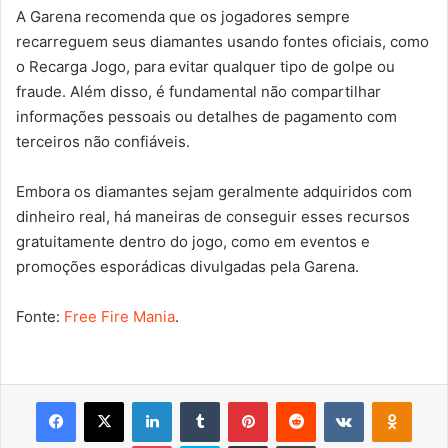
A Garena recomenda que os jogadores sempre
recarreguem seus diamantes usando fontes oficiais, como
o Recarga Jogo, para evitar qualquer tipo de golpe ou
fraude. Além disso, é fundamental não compartilhar
informações pessoais ou detalhes de pagamento com
terceiros não confiáveis.
Embora os diamantes sejam geralmente adquiridos com
dinheiro real, há maneiras de conseguir esses recursos
gratuitamente dentro do jogo, como em eventos e
promoções esporádicas divulgadas pela Garena.
Fonte:
Free Fire Mania
.
Facebook
X
Linkedin
Tumblr
Pinterest
Reddit
VK
OK
Pocket
Skype
Compartilhar via e-mail
Imprimir