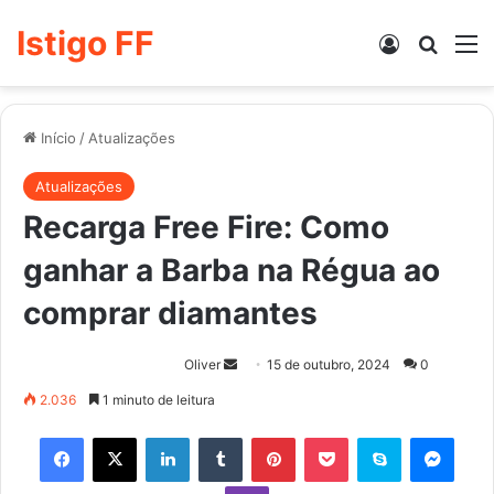
Istigo FF
Entrar
Procur
M
Início
/
Atualizações
Atualizações
Recarga Free Fire: Como
ganhar a Barba na Régua ao
comprar diamantes
Mande
Oliver
15 de outubro, 2024
0
um
2.036
1 minuto de leitura
e-
Facebook
X
Linkedin
Tumblr
Pinterest
Pocket
Skype
Mess
mail
Viber