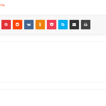
nia
.
n
Tumblr
Pinterest
Reddit
VK
OK
Pocket
Skype
Compartilhar via e-mail
Imprimir
Calendário
Semanal