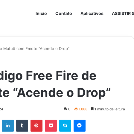
Início
Contato
Aplicativos
ASSISTIR 
 de Matuê com Emote “Acende o Drop”
igo Free Fire de
e “Acende o Drop”
24
0
1.888
1 minuto de leitura
ok
X
Linkedin
Tumblr
Pinterest
Pocket
Skype
Messenger