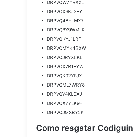
DRPVQW7YRX2L
DRPVQX9KJ2FY
DRPVQ4BYLMX7
DRPVQ8X9WMLK
DRPVQKYJ1LRF
DRPVQMYK4BXW
DRPVQJRYX8KL
DRPVQX7B1FYW
DRPVQK92YFJX
DRPVQML7WRY8
DRPVQY4KLBXJ
DRPVQX7YLK9F
DRPVQJMXBY2K
Como resgatar Codiguin