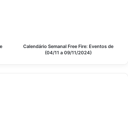
Free
Fire:
Eventos
de
(04/11
a
09/11/2024)
e
Calendário Semanal Free Fire: Eventos de
(04/11 a 09/11/2024)