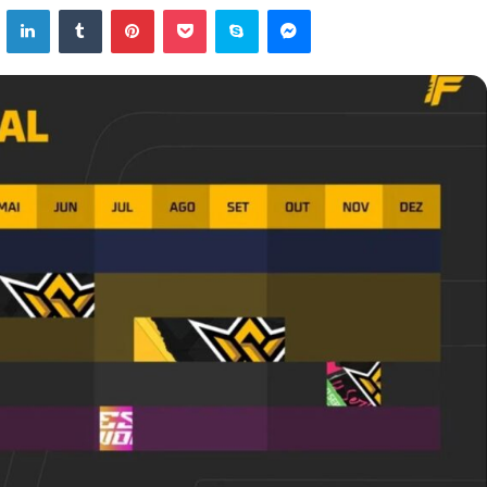
ok
X
Linkedin
Tumblr
Pinterest
Pocket
Skype
Messenger