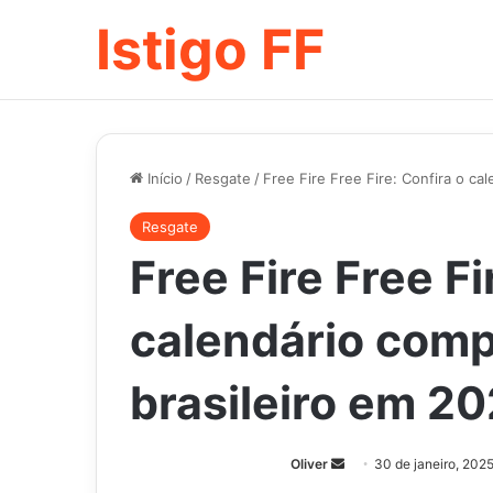
Istigo FF
Início
/
Resgate
/
Free Fire Free Fire: Confira o ca
Resgate
Free Fire Free Fi
calendário comp
brasileiro em 2
Mande
Oliver
30 de janeiro, 202
um