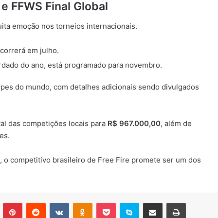
 e FFWS Final Global
ta emoção nos torneios internacionais.
correrá em julho.
ardado do ano, está programado para novembro.
pes do mundo, com detalhes adicionais sendo divulgados
al das competições locais para
R$ 967.000,00
, além de
es.
o competitivo brasileiro de Free Fire promete ser um dos
n
Tumblr
Pinterest
Reddit
VK
OK
Pocket
Skype
Compartilhar via e-mail
Imprimir