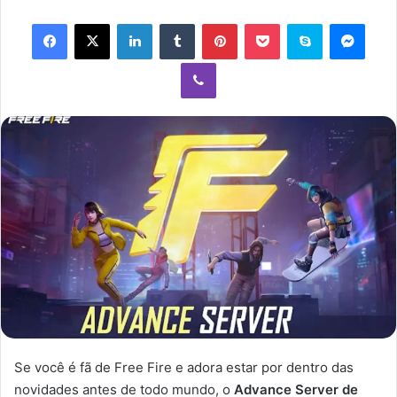
e-
Facebook
X
Linkedin
Tumblr
Pinterest
Pocket
Skype
Mess
mail
Viber
Se você é fã de Free Fire e adora estar por dentro das
novidades antes de todo mundo, o
Advance Server de