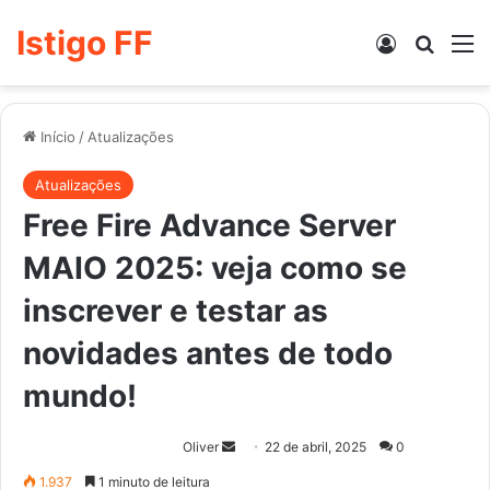
Istigo FF
Entrar
Procur
M
Início
/
Atualizações
Atualizações
Free Fire Advance Server
MAIO 2025: veja como se
inscrever e testar as
novidades antes de todo
mundo!
Mande
Oliver
22 de abril, 2025
0
um
1.937
1 minuto de leitura