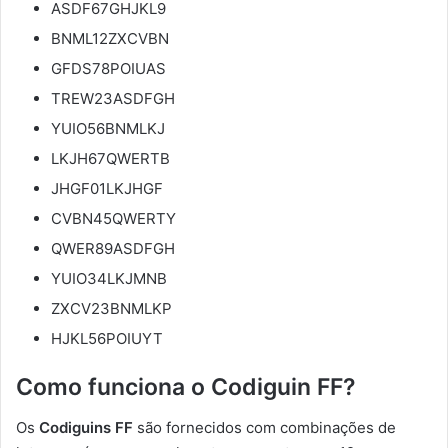
ASDF67GHJKL9
BNML12ZXCVBN
GFDS78POIUAS
TREW23ASDFGH
YUIO56BNMLKJ
LKJH67QWERTB
JHGF01LKJHGF
CVBN45QWERTY
QWER89ASDFGH
YUIO34LKJMNB
ZXCV23BNMLKP
HJKL56POIUYT
Como funciona o Codiguin FF?
Os
Codiguins FF
são fornecidos com combinações de