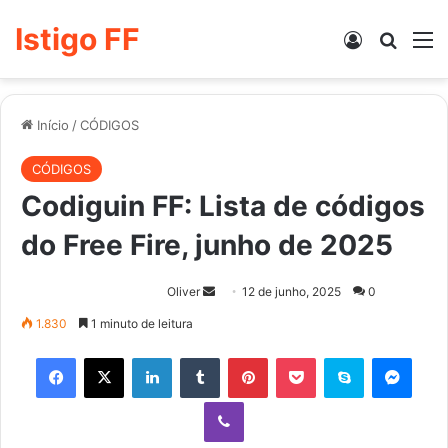
Istigo FF
Entrar
Procur
M
Início
/
CÓDIGOS
CÓDIGOS
Codiguin FF: Lista de códigos
do Free Fire, junho de 2025
Mande
Oliver
12 de junho, 2025
0
um
1.830
1 minuto de leitura
e-
Facebook
X
Linkedin
Tumblr
Pinterest
Pocket
Skype
Mess
mail
Viber