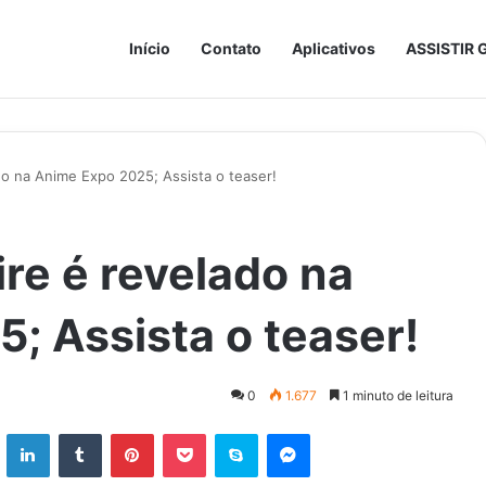
Início
Contato
Aplicativos
ASSISTIR 
do na Anime Expo 2025; Assista o teaser!
re é revelado na
; Assista o teaser!
0
1.677
1 minuto de leitura
ok
X
Linkedin
Tumblr
Pinterest
Pocket
Skype
Messenger