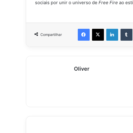
sociais por unir o universo de
Free Fire
ao esti
Facebook
X
Linkedi
Compartilhar
Oliver
Como