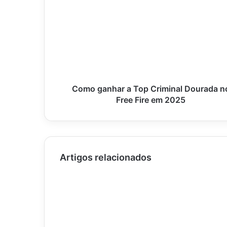
ganhar
a
Top
Criminal
Dourada
no
Free
Fire
em
Como ganhar a Top Criminal Dourada n
2025
Free Fire em 2025
Artigos relacionados