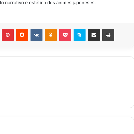
lo narrativo e estético dos animes japoneses.
n
Tumblr
Pinterest
Reddit
VK
OK
Pocket
Skype
Compartilhar via e-mail
Imprimir
Free