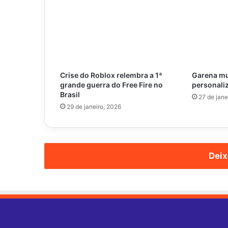
Crise do Roblox relembra a 1ª
Garena mu
grande guerra do Free Fire no
personaliz
Brasil
27 de jane
29 de janeiro, 2026
Deix