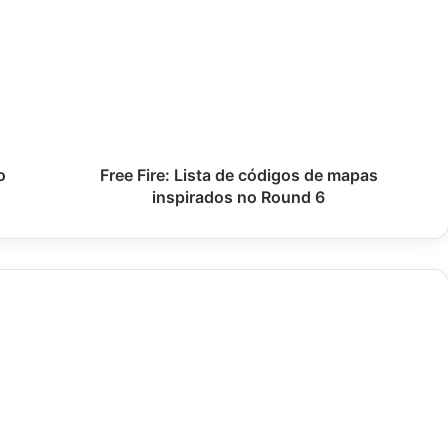
Fire:
Lista
de
códigos
de
mapas
inspirados
no
Round
o
Free Fire: Lista de códigos de mapas
6
inspirados no Round 6