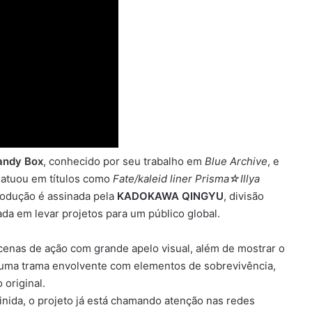
andy Box
, conhecido por seu trabalho em
Blue Archive
, e
á atuou em títulos como
Fate/kaleid liner Prisma☆Illya
rodução é assinada pela
KADOKAWA QINGYU
, divisão
ada em levar projetos para um público global.
cenas de ação com grande apelo visual, além de mostrar o
o uma trama envolvente com elementos de sobrevivência,
 original.
inida, o projeto já está chamando atenção nas redes