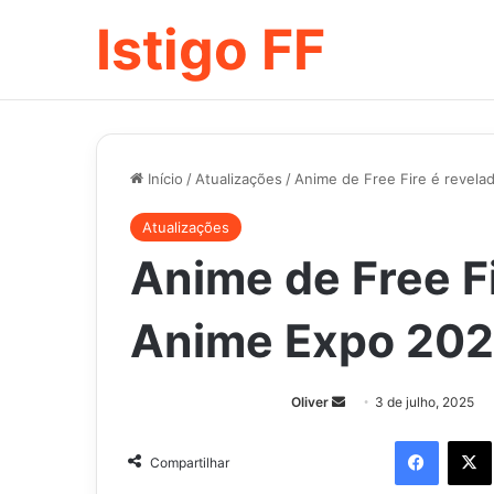
Istigo FF
Início
/
Atualizações
/
Anime de Free Fire é revela
Atualizações
Anime de Free Fi
Anime Expo 2025
Mande
Oliver
3 de julho, 2025
um
Facebo
e-
Compartilhar
mail