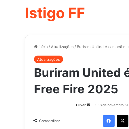
Istigo FF
Início
/
Atualizações
/
Buriram United é campeã mun
Atualizações
Buriram United 
Free Fire 2025
Mande
Oliver
18 de novembro, 2
um
Facebo
e-
Compartilhar
mail