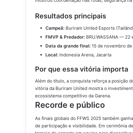
mostrou coordenação nas rotas, segurança na 
Resultados principais
Campeã:
Buriram United Esports (Tailând
FMVP & Predador:
BRU.WASSANA — 22 elim
Data da grande final:
15 de novembro de
Local:
Indonesia Arena, Jacarta
Por que essa vitória importa
Além do título, a conquista reforça a posição 
vitória da Buriram United mostra o investimen
ecossistema competitivo da Garena.
Recorde e público
As finais globais do FFWS 2025 também ganha
de participação e visibilidade. Em cerimônia 