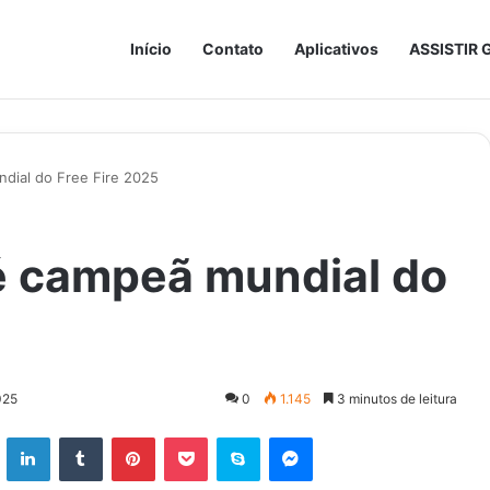
Início
Contato
Aplicativos
ASSISTIR 
dial do Free Fire 2025
é campeã mundial do
025
0
1.145
3 minutos de leitura
ok
X
Linkedin
Tumblr
Pinterest
Pocket
Skype
Messenger