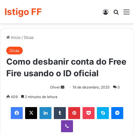
Istigo FF
Entrar
Procur
M
Início
/
Dicas
Dicas
Como desbanir conta do Free
Fire usando o ID oficial
Mande
Oliver
16 de dezembro, 2025
0
um
409
2 minutos de leitura
e-
Facebook
X
Linkedin
Tumblr
Pinterest
Pocket
Skype
Mess
mail
Viber