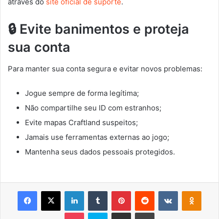
através do
site oficial de suporte
.
🔒 Evite banimentos e proteja
sua conta
Para manter sua conta segura e evitar novos problemas:
Jogue sempre de forma legítima;
Não compartilhe seu ID com estranhos;
Evite mapas Craftland suspeitos;
Jamais use ferramentas externas ao jogo;
Mantenha seus dados pessoais protegidos.
Facebook
X
Linkedin
Tumblr
Pinterest
Reddit
VK
OK
Pocket
Skype
Compartilhar via e-mail
Imprimir