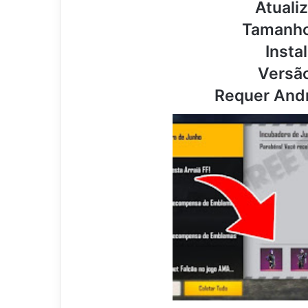
Atuali
Tamanho
Insta
Versão
Requer Andr