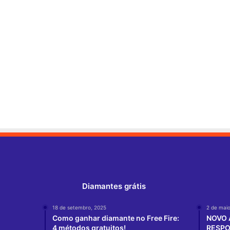
Diamantes grátis
18 de setembro, 2025
2 de maio
Como ganhar diamante no Free Fire:
NOVO 
4 métodos gratuitos!
RESPO