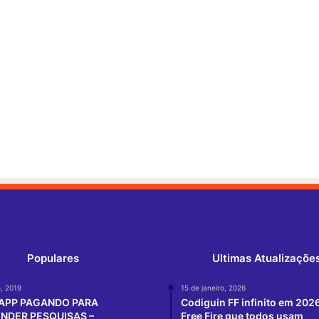
Populares
Ultimas Atualizaçõe
, 2019
15 de janeiro, 2026
APP PAGANDO PARA
Codiguin FF infinito em 202
NDER PESQUISAS –
Free Fire que todos usam