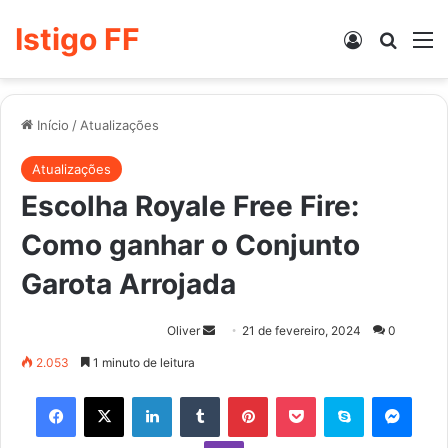
Istigo FF
Entrar
Procur
M
Início
/
Atualizações
Atualizações
Escolha Royale Free Fire:
Como ganhar o Conjunto
Garota Arrojada
Mande
Oliver
21 de fevereiro, 2024
0
um
2.053
1 minuto de leitura
e-
Facebook
X
Linkedin
Tumblr
Pinterest
Pocket
Skype
Mess
mail
Viber