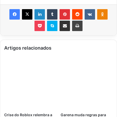
Facebook
X
Linkedin
Tumblr
Pinterest
Reddit
VK
OK
Pocket
Skype
Compartilhar via e-mail
Imprimir
Artigos relacionados
Crise do Roblox relembra a
Garena muda regras para