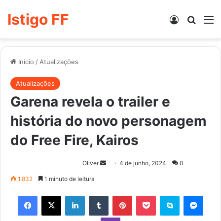
Istigo FF
Entrar
Procur
M
Início
/
Atualizações
Atualizações
Garena revela o trailer e
história do novo personagem
do Free Fire, Kairos
Mande
Oliver
4 de junho, 2024
0
um
1.832
1 minuto de leitura
e-
Facebook
X
Linkedin
Tumblr
Pinterest
Pocket
Skype
Mess
mail
Viber