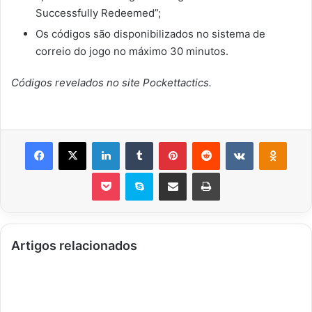
Successfully Redeemed”;
Os códigos são disponibilizados no sistema de
correio do jogo no máximo 30 minutos.
Códigos revelados no site Pockettactics.
Facebook
X
Linkedin
Tumblr
Pinterest
Reddit
VK
OK
Pocket
Skype
Compartilhar via e-mail
Imprimir
Artigos relacionados