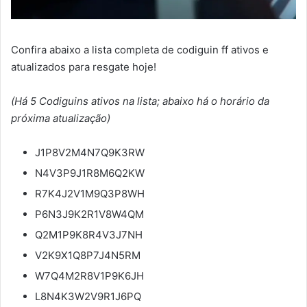
Confira abaixo a lista completa de codiguin ff ativos e
atualizados para resgate hoje!
(Há 5 Codiguins ativos na lista; abaixo há o horário da
próxima atualização)
J1P8V2M4N7Q9K3RW
N4V3P9J1R8M6Q2KW
R7K4J2V1M9Q3P8WH
P6N3J9K2R1V8W4QM
Q2M1P9K8R4V3J7NH
V2K9X1Q8P7J4N5RM
W7Q4M2R8V1P9K6JH
L8N4K3W2V9R1J6PQ