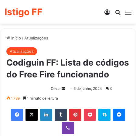
Istigo FF
Entrar
Procur
M
Início
/
Atualizações
Atualizações
Codiguin FF: Lista de códigos
do Free Fire funcionando
Mande
Oliver
6 de junho, 2024
0
um
1.789
1 minuto de leitura
e-
Facebook
X
Linkedin
Tumblr
Pinterest
Pocket
Skype
Mess
mail
Viber