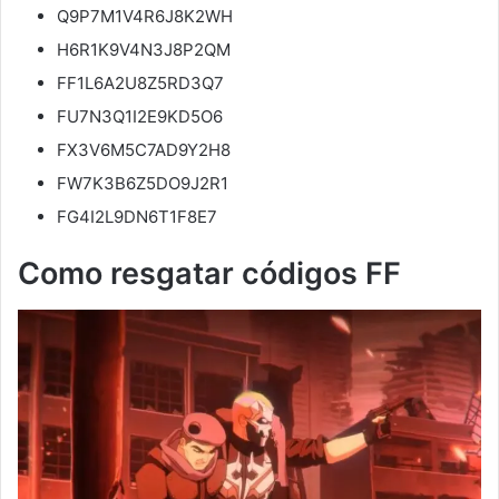
Q9P7M1V4R6J8K2WH
H6R1K9V4N3J8P2QM
FF1L6A2U8Z5RD3Q7
FU7N3Q1I2E9KD5O6
FX3V6M5C7AD9Y2H8
FW7K3B6Z5DO9J2R1
FG4I2L9DN6T1F8E7
Como resgatar códigos FF