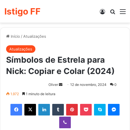
Istigo FF
Entrar
Procur
M
Início
/
Atualizações
Atualizações
Símbolos de Estrela para
Nick: Copiar e Colar (2024)
Mande
Oliver
12 de novembro, 2024
0
um
1.972
1 minuto de leitura
e-
Facebook
X
Linkedin
Tumblr
Pinterest
Pocket
Skype
Mess
mail
Viber