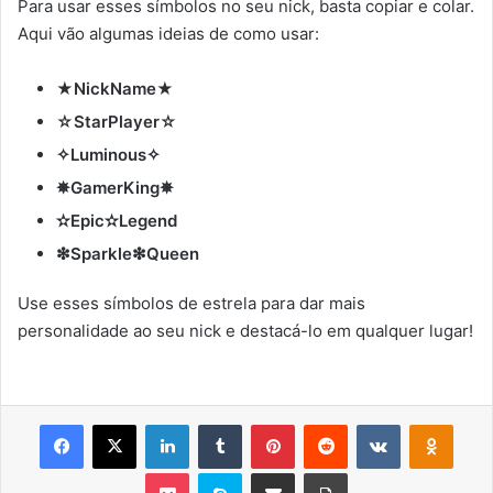
Para usar esses símbolos no seu nick, basta copiar e colar.
Aqui vão algumas ideias de como usar:
★NickName★
☆StarPlayer☆
✧Luminous✧
✵GamerKing✵
✫Epic✫Legend
❇Sparkle❇Queen
Use esses símbolos de estrela para dar mais
personalidade ao seu nick e destacá-lo em qualquer lugar!
Facebook
X
Linkedin
Tumblr
Pinterest
Reddit
VK
OK
Pocket
Skype
Compartilhar via e-mail
Imprimir